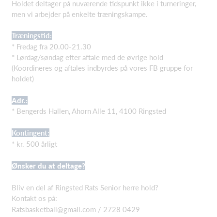
Holdet deltager på nuværende tidspunkt ikke i turneringer,
men vi arbejder på enkelte træningskampe.
Træningstid:
* Fredag fra 20.00-21.30
* Lørdag/søndag efter aftale med de øvrige hold
(Koordineres og aftales indbyrdes på vores FB gruppe for
holdet)
Adr.:
* Bengerds Hallen, Ahorn Alle 11, 4100 Ringsted
Kontingent:
* kr. 500 årligt
Ønsker du at deltage?
Bliv en del af Ringsted Rats Senior herre hold?
Kontakt os på:
Ratsbasketball@gmail.com
/ 2728 0429