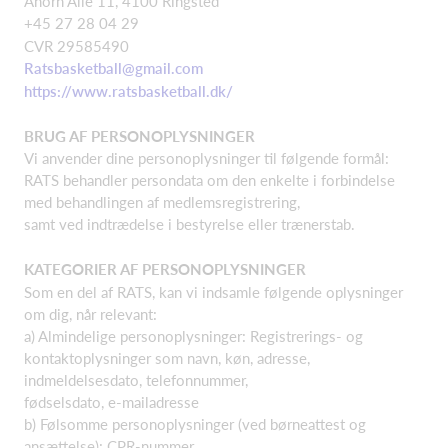
Ahorn Alle 11, 4100 Ringsted
+45 27 28 04 29
CVR 29585490
Ratsbasketball@gmail.com
https://www.ratsbasketball.dk/
BRUG AF PERSONOPLYSNINGER
Vi anvender dine personoplysninger til følgende formål:
RATS behandler persondata om den enkelte i forbindelse
med behandlingen af medlemsregistrering,
samt ved indtrædelse i bestyrelse eller trænerstab.
KATEGORIER AF PERSONOPLYSNINGER
Som en del af RATS, kan vi indsamle følgende oplysninger
om dig, når relevant:
a) Almindelige personoplysninger: Registrerings- og
kontaktoplysninger som navn, køn, adresse,
indmeldelsesdato, telefonnummer,
fødselsdato, e-mailadresse
b) Følsomme personoplysninger (ved børneattest og
ansættelse): CPR-nummer