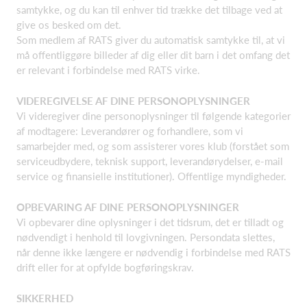
samtykke, og du kan til enhver tid trække det tilbage ved at
give os besked om det.
Som medlem af RATS giver du automatisk samtykke til, at vi
må offentliggøre billeder af dig eller dit barn i det omfang det
er relevant i forbindelse med RATS virke.
VIDEREGIVELSE AF DINE PERSONOPLYSNINGER
Vi videregiver dine personoplysninger til følgende kategorier
af modtagere: Leverandører og forhandlere, som vi
samarbejder med, og som assisterer vores klub (forstået som
serviceudbydere, teknisk support, leverandørydelser, e-mail
service og finansielle institutioner). Offentlige myndigheder.
OPBEVARING AF DINE PERSONOPLYSNINGER
Vi opbevarer dine oplysninger i det tidsrum, det er tilladt og
nødvendigt i henhold til lovgivningen. Persondata slettes,
når denne ikke længere er nødvendig i forbindelse med RATS
drift eller for at opfylde bogføringskrav.
SIKKERHED