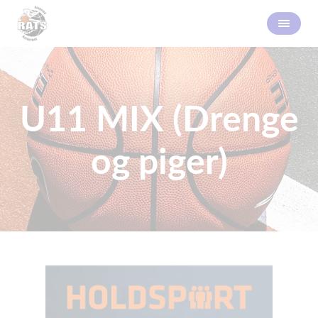
U11 MIX (Drenge
og piger)