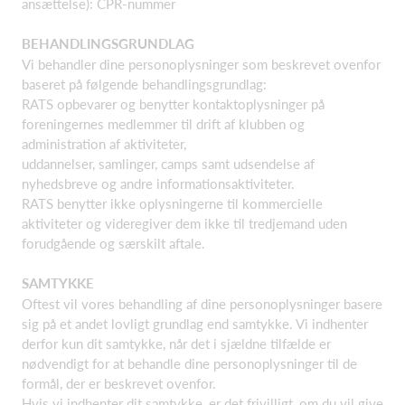
ansættelse): CPR-nummer
BEHANDLINGSGRUNDLAG
Vi behandler dine personoplysninger som beskrevet ovenfor
baseret på følgende behandlingsgrundlag:
RATS opbevarer og benytter kontaktoplysninger på
foreningernes medlemmer til drift af klubben og
administration af aktiviteter,
uddannelser, samlinger, camps samt udsendelse af
nyhedsbreve og andre informationsaktiviteter.
RATS benytter ikke oplysningerne til kommercielle
aktiviteter og videregiver dem ikke til tredjemand uden
forudgående og særskilt aftale.
SAMTYKKE
Oftest vil vores behandling af dine personoplysninger basere
sig på et andet lovligt grundlag end samtykke. Vi indhenter
derfor kun dit samtykke, når det i sjældne tilfælde er
nødvendigt for at behandle dine personoplysninger til de
formål, der er beskrevet ovenfor.
Hvis vi indhenter dit samtykke, er det frivilligt, om du vil give