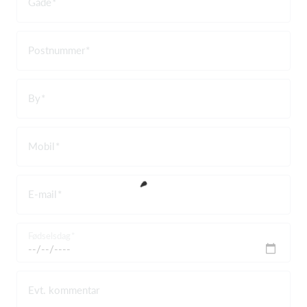
Gade
Postnummer
By
Mobil
E-mail
Fødselsdag
Evt. kommentar