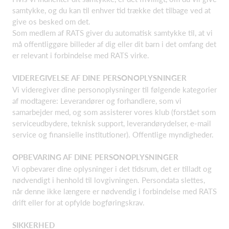
samtykke, og du kan til enhver tid trække det tilbage ved at
give os besked om det.
Som medlem af RATS giver du automatisk samtykke til, at vi
må offentliggøre billeder af dig eller dit barn i det omfang det
er relevant i forbindelse med RATS virke.
VIDEREGIVELSE AF DINE PERSONOPLYSNINGER
Vi videregiver dine personoplysninger til følgende kategorier
af modtagere: Leverandører og forhandlere, som vi
samarbejder med, og som assisterer vores klub (forstået som
serviceudbydere, teknisk support, leverandørydelser, e-mail
service og finansielle institutioner). Offentlige myndigheder.
OPBEVARING AF DINE PERSONOPLYSNINGER
Vi opbevarer dine oplysninger i det tidsrum, det er tilladt og
nødvendigt i henhold til lovgivningen. Persondata slettes,
når denne ikke længere er nødvendig i forbindelse med RATS
drift eller for at opfylde bogføringskrav.
SIKKERHED