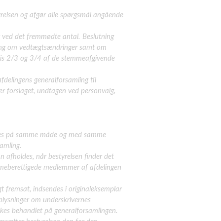
elsen og afgør alle
spørgsmål angående
 ved det fremmødte antal. Beslutning
ning om vedtægtsændringer samt om
vis 2/3 og 3/4 af de stemmeafgivende
afdelingens
generalforsamling til
er forslaget, undtagen ved
personvalg,
des på samme måde og
med samme
amling.
n afholdes, når
bestyrelsen finder det
meberettigede medlemmer af afdelingen
gt fremsat, indsendes i originaleksemplar
plysninger om underskrivernes
kes behandlet på
generalforsamlingen.