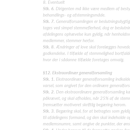
8. Eventuelt
Stk. 6.
Dirigenten må ikke være medlem af bestyr
behandlings- og afstemningsmåde.
Stk. 7.
Generalforsamlingen er beslutningsdygtig
tages ved simpel stemmeflerhed, dog er beslut
afdelingens ophævelse kun gyldig, når henholds
medlemmer, stemmer herfor.
Stk. 8.
Ændringer af love skal forelægges hoved
godkendelse.
I tilfælde af stemmelighed bortfald
hvor der i sådanne tilfælde foretages omvalg.
§12. Ekstraordinær generalforsamling
Stk. 1.
Ekstraordinær generalforsamling indkal
varsel, som angivet for den ordinære
generalfors
Stk. 2.
Den ekstraordinære generalforsamling ka
påkrævet, og skal afholdes, når 25% af de
stem
fremsætter motiveret
skriftlig begæring herom.
Stk. 3.
Begæring skal, for at betragtes som
gyldi
til afdelingens
formand, og den skal indeholde o
medlemsnumre, samt angive de punkter, der øns