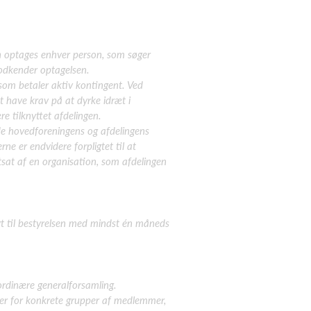
n optages enhver person, som søger
odkender optagelsen.
om betaler aktiv
kontingent. Ved
t
have krav på at dyrke idræt i
re tilknyttet afdelingen.
de hovedforeningens og afdelingens
 er endvidere forpligtet til at
tsat af en organisation, som afdelingen
t til bestyrelsen med
mindst én måneds
ordinære generalforsamling.
ter for konkrete grupper af medlemmer,