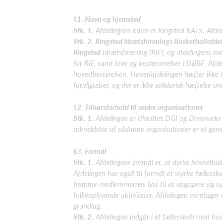
§
1. Navn og hjemsted
Stk. 1.
Afdelingens navn er Ringsted RATS. Afdeli
Stk. 2. Ringsted Idrætsforenings Basketballafde
Ringsted
Idrætsforening (RIF), og afdelingens m
for RIF, samt love og bestemmelser i DBBF. Afde
hovedbestyrelsen.
Hovedafdelingen hæfter ikke 
forpligtelser, og der er ikke solidarisk hæftelse 
§
2. Tilhørsforhold til andre organisationer
Stk. 1.
Afdelingen er tilsluttet DGI og Danmarks
udmeldelse af sådanne organisationer er et gene
§3. Formål
Stk. 1.
Afdelingens formål er, at dyrke basketbal
Afdelingen har også til formål at styrke fællesska
fremme medlemmernes lyst til at engagere sig 
folkeoplysende aktiviteter. Afdelingen varetager 
grundlag.
Stk. 2.
Afdelingen indgår i et fællesskab med hov