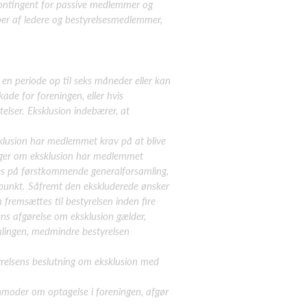
kontingent for passive medlemmer og
upper af ledere og bestyrelsesmedlemmer,
en periode op til seks måneder eller kan
de for foreningen, eller hvis
lser. Eksklusion indebærer, at
sklusion har medlemmet krav på at blive
 sager om eksklusion har medlemmet
ves på førstkommende generalforsamling,
punkt. Såfremt den ekskluderede ønsker
remsættes til bestyrelsen inden fire
ens afgørelse om eksklusion gælder,
mlingen, medmindre bestyrelsen
elsens beslutning om eksklusion med
moder om optagelse i foreningen, afgør