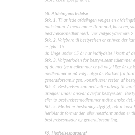
§8. Afdelingens ledelse
Stk. 1.
Til at lede afdelingen vælges en afdeling
maksimum 7 medlemmer (formand, kasserer, samt
bestyrelsesmedlemmer). Der vælges ydermere 2 
Stk. 2.
Valgbare til bestyrelsen er
enhver, der ka
er fyldt 15
år. Unge under 15 år har indflydelse i kraft af d
Stk. 3.
Valgperioden for bestyrelsesmedlemmer er
af de menige medlemmer er på valg i lige år og 
medlemmer er på valg i ulige år. Bortset fra fo
generalforsamlingen, konstituerer resten af bestyr
Stk. 4.
Bestyrelsen kan nedsætte udvalg til varet
arbejder under ansvar overfor bestyrelsen. Bes
eller to bestyrelsesmedlemmer måtte ønske det, o
Stk. 5.
Mødet er beslutningsdygtigt, når mindst 
heriblandt formanden eller næstformanden er til 
bestyrelsesmøder og generalforsamling.
§9. Hæftelsesparagraf