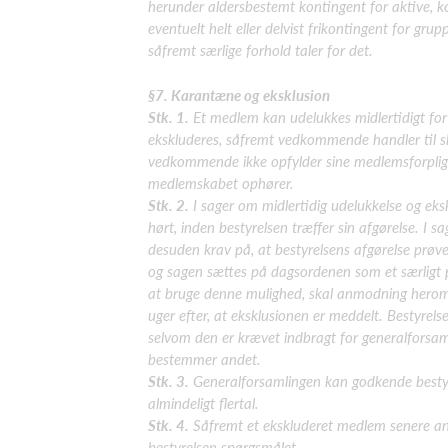
herunder aldersbestemt kontingent for aktive, 
eventuelt helt eller delvist frikontingent for gr
såfremt særlige forhold taler for det.
§7. Karantæne og eksklusion
Stk. 1.
Et medlem kan udelukkes midlertidigt for 
ekskluderes, såfremt vedkommende handler til ska
vedkommende ikke opfylder sine medlemsforpligte
medlemskabet ophører.
Stk. 2.
I sager om midlertidig udelukkelse og ek
hørt, inden bestyrelsen træffer sin afgørelse. I
desuden krav på, at bestyrelsens afgørelse prø
og sagen sættes på dagsordenen som et særligt 
at bruge denne mulighed, skal anmodning herom f
uger efter, at eksklusionen er meddelt. Bestyrels
selvom den er krævet indbragt for generalforsa
bestemmer andet.
Stk. 3.
Generalforsamlingen kan godkende bestyr
almindeligt flertal.
Stk. 4.
Såfremt et ekskluderet medlem senere an
bestyrelsen spørgsmålet.