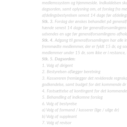
medlemssystem og hjemmeside. Indkaldelsen skal
dagsorden
, samt oplysning om, at forslag fra 
afdelingsbestyrelsen senest 14 dage før afdelin
Stk. 3.
Forslag der ønskes behandlet på general
hænde senest 14 dage før generalforsamlingens
udsendes en uge før generalforsamlingens afhold
Stk. 4.
Adgang til generalforsamlingen har alle i
fremmødte medlemmer, der er fyldt 15 år, og
so
medlemmer under 15 år, som ikke er i restance,
Stk. 5.
Dagsorden:
1. Valg af dirigent
2. Bestyrelsen aflægger beretning
3. Kassereren fremlægger det reviderede regnska
godkendelse, samt budget for det kommende år
4. Fastsættelse af kontingent for det kommende
5. Behandling af indkomne forslag
6. Valg af bestyrelse
a) Valg af formand / kasserer (lige / ulige år)
b) Valg af suppleant
7. Valg af revisor