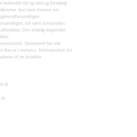
 indeholde tid og sted og foreløbig
medlemmer skal være fremme hos
gsgeneralforsamlingen.
forsamlingen, må være
formanden i
afholdelse. Den endelig dagsorden
else.
nteresserede.
Stemmeret har alle
m ikke er i restance. Stemmeretten for
 udøves af en
forælder.
b til
 år