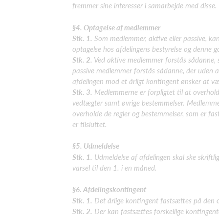
fremmer sine interesser i samarbejde med disse.
§4. Optagelse af medlemmer
Stk. 1.
Som medlemmer, aktive eller passive, ka
optagelse hos afdelingens bestyrelse og denne
g
Stk. 2.
Ved aktive medlemmer forstås sådanne, s
passive medlemmer forstås sådanne, der uden a
afdelingen mod et årligt kontingent
ønsker at væ
Stk. 3.
Medlemmerne er forpligtet til at overhol
vedtægter samt øvrige bestemmelser. Medlemmerne
overholde de regler og bestemmelser, som er fas
er tilsluttet.
§5. Udmeldelse
Stk. 1.
Udmeldelse af afdelingen skal ske skriftlig
varsel til den 1. i en måned.
§6. Afdelingskontingent
Stk. 1.
Det årlige kontingent fastsættes på den 
Stk. 2.
Der kan fastsættes forskellige kontingen