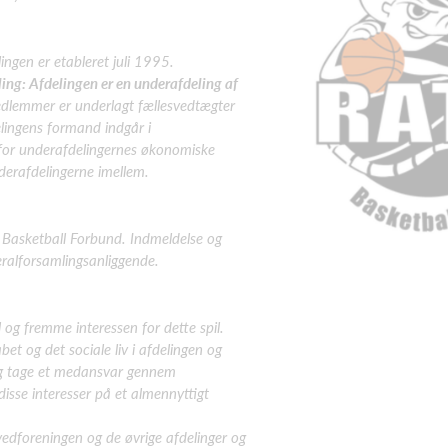
ngen er etableret juli 1995.
ling: Afdelingen er en underafdeling af
edlemmer er underlagt fællesvedtægter
lingens formand indgår i
for underafdelingernes økonomiske
underafdelingerne imellem.
 Basketball Forbund. Indmeldelse og
ralforsamlingsanliggende.
l og fremme interessen for
dette spil.
bet og det sociale liv i afdelingen og
og tage et medansvar gennem
disse interesser på et almennyttigt
edforeningen og de øvrige afdelinger og