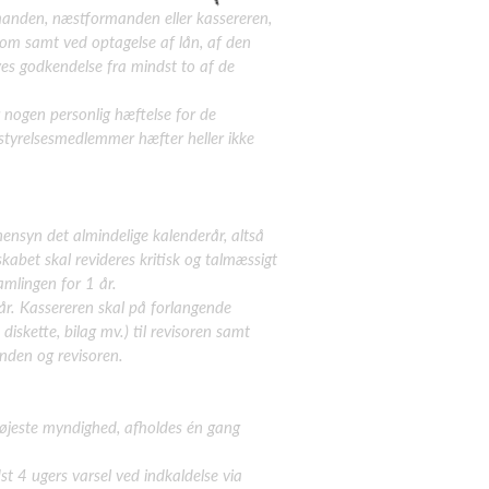
manden, næstformanden eller kassereren,
dom samt ved optagelse af lån, af den
es godkendelse fra mindst to af de
nogen personlig hæftelse for de
bestyrelsesmedlemmer hæfter heller ikke
hensyn det almindelige
kalenderår, altså
kabet skal revideres kritisk og talmæssigt
amlingen for 1 år.
r. Kassereren skal på
forlangende
diskette, bilag mv.) til revisoren samt
nden og revisoren.
højeste myndighed,
afholdes én gang
 4 ugers varsel ved indkaldelse via