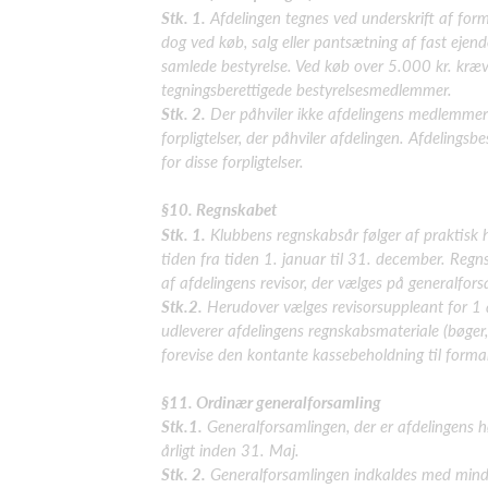
Stk. 1.
Afdelingen tegnes ved underskrift af for
dog ved køb, salg eller pantsætning af fast ejen
samlede bestyrelse. Ved køb over 5.000 kr. kræv
tegningsberettigede bestyrelsesmedlemmer.
Stk. 2.
Der påhviler ikke afdelingens medlemmer 
forpligtelser, der påhviler afdelingen. Afdelings
for disse forpligtelser.
§10. Regnskabet
Stk. 1.
Klubbens regnskabsår følger af praktisk 
tiden fra tiden 1. januar til 31. december.
Regns
af afdelingens
revisor, der vælges på generalfors
Stk.2.
Herudover vælges revisorsuppleant for 1 å
udleverer afdelingens regnskabsmateriale (bøger,
forevise den kontante
kassebeholdning til forma
§11. Ordinær generalforsamling
Stk.1.
Generalforsamlingen, der er afdelingens 
årligt inden 31. Maj.
Stk. 2.
Generalforsamlingen indkaldes med mindst